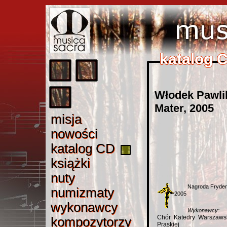
katalog 
katalog 
katalog 
katalog 
katalog 
Włodek Pawlik
Mater, 2005
misj
a
misja
nowośc
i
nowości
katalog C
D
katalog CD
książk
i
książki
nut
y
nuty
Nagroda Fryde
numizmat
y
numizmaty
2005
wykonawc
y
wykonawcy
Wykonawcy:
Chór Katedry Warszaws
kompozytorz
y
kompozytorzy
Praskiej