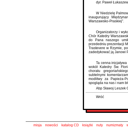
dyr. Paweł Łukaszew
W Niedzielę Palmową
inaugurujący Międzyna
Warszawsko-Praskiej”.
Organizatorzy i wyk
Chór Katedry Warszawsko
do Pana naszego umił
przededniu prezentacji M
Trastevere w Rzymie, po
zadedykować ją Janowi 
Ta cenna inicjatyw
wokół Katedry Św. Flor
chorału gregoriański
subtelnymi komentarzami 
modlitwy za Papieża-P
spogląda na nas i nam bł
Abp Sławoj Leszek 
Wróć
misja
nowości
katalog CD
książki
nuty
numizmaty