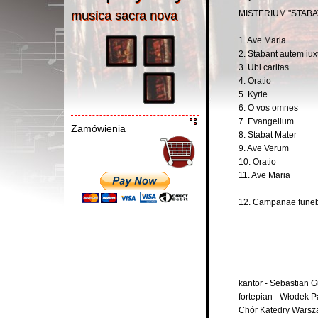
musica sacra nov
a
MISTERIUM "STABA
musica sacra nova
1. Ave Maria
2. Stabant autem iu
3. Ubi caritas
4. Oratio
5. Kyrie
6. O vos omnes
7. Evangelium
Zamówienia
8. Stabat Mater
9. Ave Verum
10. Oratio
11. Ave Maria
12. Campanae funebr
kantor - Sebastian 
fortepian - Włodek P
Chór Katedry Warsz