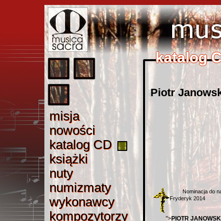
katalog 
katalog 
katalog 
katalog 
katalog 
Piotr Janowsk
misj
a
misja
nowośc
i
nowości
katalog C
D
katalog CD
książk
i
książki
nut
y
nuty
numizmat
y
numizmaty
Nominacja do n
wykonawc
y
wykonawcy
Fryderyk 2014
kompozytorz
y
kompozytorzy
">
PIOTR JANOWSK