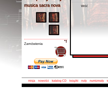
musica sacra nov
a
musica sacra nova
Wróć
Zamówienia
misja
nowości
katalog CD
książki
nuty
numizmaty