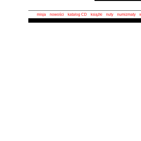
misja
nowości
katalog CD
książki
nuty
numizmaty