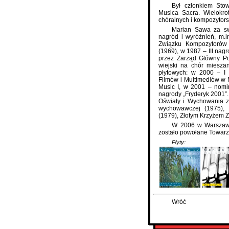
Był członkiem Sto
Musica Sacra. Wielokro
chóralnych i kompozytors
Marian Sawa za sw
nagród i wyróżnień, m.
Związku Kompozytorów 
(1969), w 1987 – III na
przez Zarząd Główny Po
wiejski na chór miesza
płytowych: w 2000 – I
Filmów i Multimediów w 
Music I, w 2001 – nomi
nagrody „Fryderyk 2001”
Oświaty i Wychowania za
wychowawczej (1975), N
(1979), Złotym Krzyżem Z
W 2006 w Warszawie
zostało powołane Towarz
Płyty:
Wróć