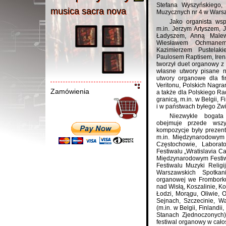
Stefana Wyszyńskiego
musica sacra nov
a
musica sacra nova
Muzycznych nr 4 w Wars
Jako organista wsp
m.in. Jerzym Artyszem, 
Ładyszem, Anną Malew
Wiesławem Ochmanem,
Kazimierzem Pustelak
Paulosem Raptisem, Ireną
tworzył duet organowy z
własne utwory pisane 
utwory organowe dla fi
Veritonu, Polskich Nagrań
Zamówienia
a także dla Polskiego Rad
granicą, m.in. w Belgii, 
i w państwach byłego Zw
Niezwykle bogat
obejmuje przede wszy
kompozycje były prezento
m.in. Międzynarodowym 
Częstochowie, Laborat
Festiwalu „Wratislavia 
Międzynarodowym Festi
Festiwalu Muzyki Religi
Warszawskich Spotkan
organowej we Fromborku
nad Wisłą, Koszalinie, Ko
Łodzi, Morągu, Oliwie, O
Sejnach, Szczecinie, W
(m.in. w Belgii, Finlandii
Stanach Zjednoczonych)
festiwal organowy w cał