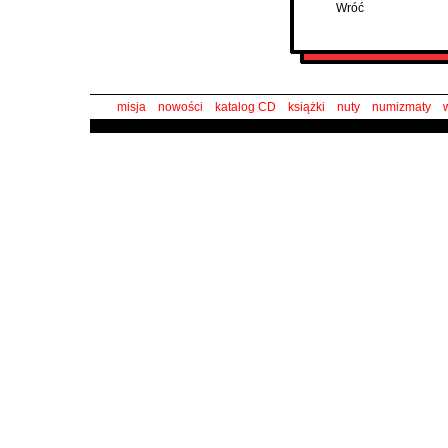
Wróć
misja
nowości
katalog CD
książki
nuty
numizmaty