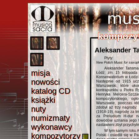
kompozy
kompozy
kompozy
kompozy
kompozy
Aleksander 
Płyty:
New Polish Music for saxop
Aleksander Tansman,
misj
a
misja
Łódź; zm. 15 listopada
Konserwatorium w Łodzi 
nowośc
i
nowości
Następnie od 1915 ucz
Warszawski, które uko
katalog C
D
katalog CD
kontrapunktu u Piotra R
Henryka Melcera-Szcza
książk
i
książki
kompozytorskiego, ogł
Warszawie, podczas któ
nut
y
nuty
zdobył aż trzy nagrody:
(1918-19), nagrodę za Im
numizmat
y
numizmaty
za Preludium H-dur n
dowodów uznania jego tw
wykonawc
y
wykonawcy
nastawieni zbyt przychyln
W tym samym roku A
kompozytorz
y
kompozytorzy
Polski i osiedlił się w 