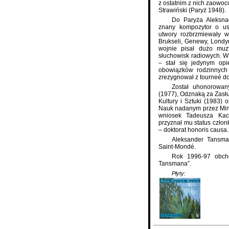
z ostatnim z nich zaowoc
Strawiński (Paryż 1948).
Do Paryża Aleksna
znany kompozytor o us
utwory rozbrzmiewały w
Brukseli, Genewy, Londy
wojnie pisał dużo muzy
słuchowisk radiowych. W
– stał się jedynym opi
obowiązków rodzinnych 
zrezygnował z tourneé d
Został uhonorowan
(1977), Odznaką za Zasług
Kultury i Sztuki (1983)
Nauk nadanym przez Minis
wniosek Tadeusza Kac
przyznał mu status czło
– doktorat honoris causa.
Aleksander Tansma
Saint-Mondé.
Rok 1996-97 obch
Tansmana”.
Płyty: