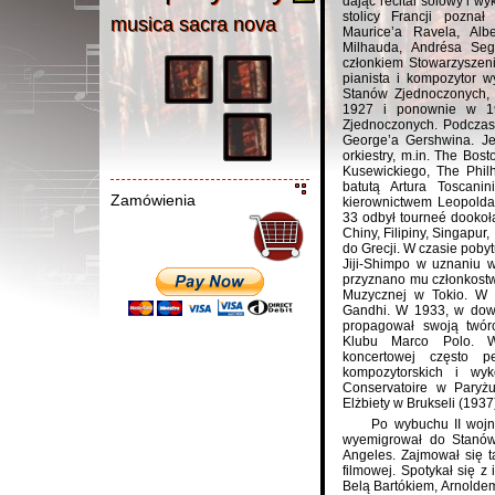
dając recital solowy i 
stolicy Francji poznał
musica sacra nov
a
musica sacra nova
Maurice’a Ravela, Alb
Milhauda, Andrésa Seg
członkiem Stowarzysze
pianista i kompozytor w
Stanów Zjednoczonych,
1927 i ponownie w 19
Zjednoczonych. Podczas
George’a Gershwina. J
orkiestry, m.in. The Bos
Kusewickiego, The Phi
batutą Artura Toscani
Zamówienia
kierownictwem Leopolda
33 odbył tourneé dookoł
Chiny, Filipiny, Singapur,
do Grecji. W czasie poby
Jiji-Shimpo w uznaniu w
przyznano mu członkost
Muzycznej w Tokio. W 
Gandhi. W 1933, w dowó
propagował swoją twór
Klubu Marco Polo. W 
koncertowej często p
kompozytorskich i wyk
Conservatoire w Paryż
Elżbiety w Brukseli (1937
Po wybuchu II wojn
wyemigrował do Stanów
Angeles. Zajmował się
filmowej. Spotykał się 
Belą Bartókiem, Arnolde