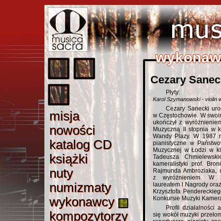
wykonaw
wykonaw
wykonaw
wykonaw
wykonaw
Cezary Sanec
Płyty:
Karol Szymanowski - violin 
Cezary Sanecki uro
misj
a
misja
w Częstochowie. W swoi
ukończył z wyróżnieni
nowośc
i
nowości
Muzyczną II stopnia w k
Wandy Plazy. W 1987 r
katalog C
D
katalog CD
pianistyczne w Państw
Muzycznej w Łodzi w kla
książk
i
książki
Tadeusza Chmielewski
kameralistyki prof. Bron
nut
y
nuty
Rajmunda Ambroziaka, 
z wyróżnieniem. W 
numizmat
y
numizmaty
laureatem I Nagrody ora
Krzysztofa Pendereckie
wykonawc
y
wykonawcy
Konkursie Muzyki Kamera
Profil działalności
kompozytorz
y
kompozytorzy
się wokół muzyki przeło