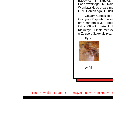
Bacewicz, B. Bartoka,
Paderewskiego, M. Rav
Wieniawskiego oraz z mu
H. M. Góreckiego, J. Łuc
Cezary Sanecki jes
Grażyny i Kiejstuta Bace
oraz kameralistyki, obe
Od 2008 roku pełni fun
Klawesynu i Instrumentó
w Zespole Szkół Muzycz
Płyty:
Wróć
misja
nowości
katalog CD
książki
nuty
numizmaty