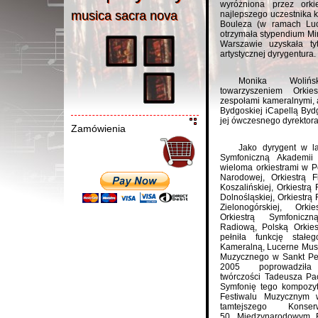
wyróżniona przez orki
musica sacra nov
a
musica sacra nova
najlepszego uczestnika 
Bouleza (w ramach Luc
otrzymała stypendium Mi
Warszawie
uzyskała tyt
artystycznej dyrygentura.
Monika Woliń
towarzyszeniem
Orkie
zespołami kameralnymi,
Bydgoskiej
i
Capellą Bydg
jej ówczesnego dyrektora
Zamówienia
Jako dyrygent w l
Symfoniczną Akademii
wieloma orkiestrami w Po
Narodowej
, Orkiestrą F
Koszalińskiej
,
Orkiestrą 
Dolnośląskiej
,
Orkiestrą
Zielonogórskiej
, Orkies
Orkiestrą Symfonicz
Radiową
,
Polską Orkies
pełniła funkcję stał
Kameralną
, Lucerne Mus
Muzycznego w Sankt Pet
2005 poprowadziła
twórczości
Tadeusza Pac
Symfonię tego kompozy
Festiwalu Muzycznym 
tamtejszego Konse
50.
Międzynarodowym F