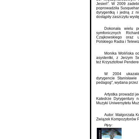
Jesień"
. W 2009 zadebi
poprowadziła Susquehan
dyrygentką i jedną z ni
dostąpiły zaszczytu występ
Dokonała wielu p
symfonicznych Richa
Czajkowskiego oraz 
Polskiego Radia i Telew
Monika Wolińska od
asystentki, z
Jerzym S
też
Krzysztofowi Pender
W 2004 ukazała
dyrygencie
Stanisławie
pedagog", wydana przez
Artystka prowadzi j
Katedrze Dyrygentury n
Muzyki
Uniwersytetu Mu
Autor: Małgorzata K
Związek Kompozytorów Pol
Płyty: