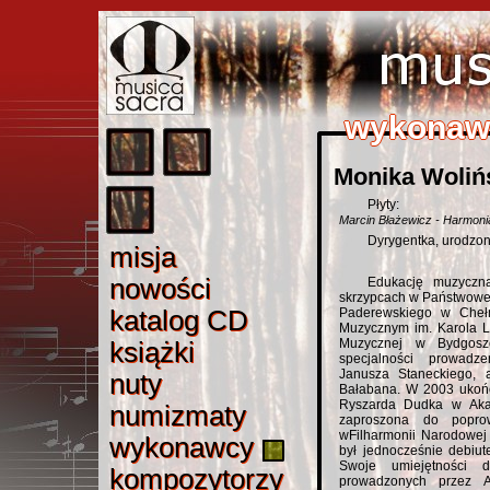
wykonaw
wykonaw
wykonaw
wykonaw
wykonaw
Monika Woliń
Płyty:
Marcin Błażewicz - Harmoni
Dyrygentka, urodzo
misj
a
misja
nowośc
i
nowości
Edukację muzyczn
skrzypcach w Państwowej
katalog C
D
katalog CD
Paderewskiego w Cheł
Muzycznym im. Karola L
książk
i
Muzycznej w Bydgosz
książki
specjalności prowadz
Janusza Staneckiego, 
nut
y
nuty
Bałabana. W 2003 ukońc
Ryszarda Dudka w
Ak
numizmat
y
numizmaty
zaproszona do popro
w
Filharmonii Narodowej
wykonawc
y
wykonawcy
był jednocześnie debiut
Swoje umiejętności d
kompozytorz
y
kompozytorzy
prowadzonych przez