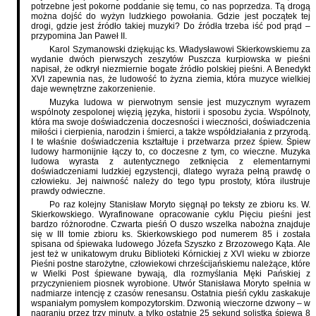
potrzebne jest pokorne poddanie się temu, co nas poprzedza. Tą drogą
można dojść do wyżyn ludzkiego powołania. Gdzie jest początek tej
drogi, gdzie jest źródło takiej muzyki? Do źródła trzeba iść pod prąd –
przypomina Jan Paweł II.
Karol Szymanowski dziękując ks. Władysławowi Skierkowskiemu za
wydanie dwóch pierwszych zeszytów Puszcza kurpiowska w pieśni
napisał, że odkrył niezmiernie bogate źródło polskiej pieśni. A Benedykt
XVI zapewnia nas, że ludowość to żyzna ziemia, która muzyce wielkiej
daje wewnętrzne zakorzenienie.
Muzyka ludowa w pierwotnym sensie jest muzycznym wyrazem
wspólnoty zespolonej więzią języka, historii i sposobu życia. Wspólnoty,
która ma swoje doświadczenia doczesności i wieczności, doświadczenia
miłości i cierpienia, narodzin i śmierci, a także współdziałania z przyrodą.
I te właśnie doświadczenia kształtuje i przetwarza przez śpiew. Śpiew
ludowy harmonijnie łączy to, co doczesne z tym, co wieczne. Muzyka
ludowa wyrasta z autentycznego zetknięcia z elementarnymi
doświadczeniami ludzkiej egzystencji, dlatego wyraża pełną prawdę o
człowieku. Jej naiwność należy do tego typu prostoty, która ilustruje
prawdy odwieczne.
Po raz kolejny Stanisław Moryto sięgnął po teksty ze zbioru ks. W.
Skierkowskiego. Wyrafinowane opracowanie cyklu Pięciu pieśni jest
bardzo różnorodne. Czwarta pieśń O duszo wszelka nabożna znajduje
się w III tomie zbioru ks. Skierkowskiego pod numerem 85 i została
spisana od śpiewaka ludowego Józefa Szyszko z Brzozowego Kąta. Ale
jest też w unikatowym druku Biblioteki Kórnickiej z XVI wieku w zbiorze
Pieśni postne starożytne, człowiekowi chrześcijańskiemu należące, które
w Wielki Post śpiewane bywają, dla rozmyślania Męki Pańskiej z
przyczynieniem piosnek wyrobione. Utwór Stanisława Moryto spełnia w
nadmiarze intencję z czasów renesansu. Ostatnia pieśń cyklu zaskakuje
wspaniałym pomysłem kompozytorskim. Dzwonią wieczorne dzwony – w
nagraniu przez trzy minuty, a tylko ostatnie 25 sekund solistka śpiewa 8