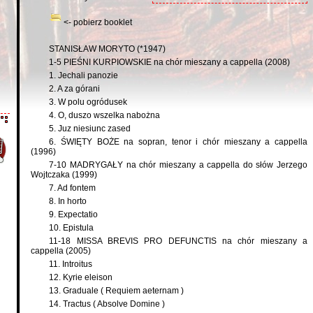
<- pobierz booklet
STANISŁAW MORYTO (*1947)
1-5 PIEŚNI KURPIOWSKIE na chór mieszany a cappella (2008)
1. Jechali panozie
2. A za górani
3. W polu ogródusek
4. O, duszo wszelka nabożna
5. Juz niesiunc zased
6. ŚWIĘTY BOŻE na sopran, tenor i chór mieszany a cappella
(1996)
7-10 MADRYGAŁY na chór mieszany a cappella do słów Jerzego
Wojtczaka (1999)
7. Ad fontem
8. In horto
9. Expectatio
10. Epistula
11-18 MISSA BREVIS PRO DEFUNCTIS na chór mieszany a
cappella (2005)
11. Introitus
12. Kyrie eleison
13. Graduale ( Requiem aeternam )
14. Tractus ( Absolve Domine )