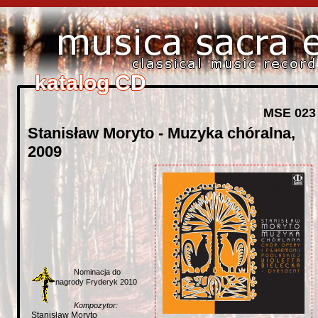
katalog CD
katalog CD
katalog CD
katalog CD
katalog CD
MSE 023
Stanisław Moryto - Muzyka chóralna,
2009
Nominacja do
nagrody Fryderyk 2010
Kompozytor:
Stanisław Moryto