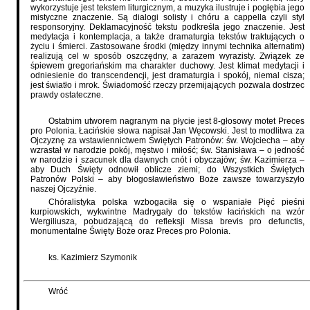
wykorzystuje jest tekstem liturgicznym, a muzyka ilustruje i pogłębia jego
mistyczne znaczenie. Są dialogi solisty i chóru a cappella czyli styl
responsoryjny. Deklamacyjność tekstu podkreśla jego znaczenie. Jest
medytacja i kontemplacja, a także dramaturgia tekstów traktujących o
życiu i śmierci. Zastosowane środki (między innymi technika alternatim)
realizują cel w sposób oszczędny, a zarazem wyrazisty. Związek ze
śpiewem gregoriańskim ma charakter duchowy. Jest klimat medytacji i
odniesienie do transcendencji, jest dramaturgia i spokój, niemal cisza;
jest światło i mrok. Świadomość rzeczy przemijających pozwala dostrzec
prawdy ostateczne.
Ostatnim utworem nagranym na płycie jest 8-głosowy motet Preces
pro Polonia. Łacińskie słowa napisał Jan Węcowski. Jest to modlitwa za
Ojczyznę za wstawiennictwem Świętych Patronów: św. Wojciecha – aby
wzrastał w narodzie pokój, męstwo i miłość; św. Stanisława – o jedność
w narodzie i szacunek dla dawnych cnót i obyczajów; św. Kazimierza –
aby Duch Święty odnowił oblicze ziemi; do Wszystkich Świętych
Patronów Polski – aby błogosławieństwo Boże zawsze towarzyszyło
naszej Ojczyźnie.
Chóralistyka polska wzbogaciła się o wspaniałe Pięć pieśni
kurpiowskich, wykwintne Madrygały do tekstów łacińskich na wzór
Wergiliusza, pobudzającą do refleksji Missa brevis pro defunctis,
monumentalne Święty Boże oraz Preces pro Polonia.
ks. Kazimierz Szymonik
Wróć