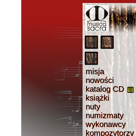
misj
a
misja
nowośc
i
nowości
katalog C
D
katalog CD
książk
i
książki
nut
y
nuty
numizmat
y
numizmaty
wykonawc
y
wykonawcy
kompozytorz
y
kompozytorzy