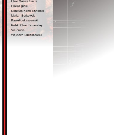
Chór Musica Sacra
Emisja głosu
Konkurs Kompozytorski
Marian Borkowski
Paweł Łukaszewski
Polski Chór Kameralny
Via crucis
Wojciech Łukaszewski