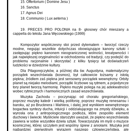
15. Offertorium ( Domine Jesu )
16. Sanctus
17. Agnus Dei
18. Communio ( Lux aeterna )
19. PRECES PRO POLONIA na 8- głosowy chór mieszany a
cappella do tekstu Jana Węcowskiego (1999)
Kompozytor współczesny stoi przed dylematem – tworzyć rzeczy
modne, negując wszelkie dotychczas obowiązujące kanony sztuki i
zastępując piękno kanonem nieograniczonej wolności, kreatywności i
jak największej oryginalności w odchodzeniu od tradycji, czy podejść do
problemu racjonalnie i skorzystać z kilku tysięcy lat doświadczeń
ludzkości w dziedzinie kultury.
Dla Pitagorejczyków, a później dla św. Augustyna, matematyczny
porządek wszechświata (kosmos), był całkowicie tożsamy z istotą
piękna; źródłem zaś piękna jest sensowny porządek wewnętrzny. Orbity
planet są niejako melodiami, porządki liczbowe są rytmem, a pojedyncze
tory planet tworzą harmonię. Piękno muzyki polega na jej adekwatności
wobec rytmicznych i harmonicznych zasad wszechświata.
Muzyka Zachodu – poczynając od chorału gregoriańskiego,
poprzez muzykę katedr i wielką polifonię, poprzez muzykę renesansu i
baroku, aż po Brucknera i Mahlera, i dalej, jest wynikiem wewnętrznego
bogactwa syntezy ducha, intuicji i oddziałującego na zmysły dźwięku, a
wyrosła ona z antropologicznego podłoża, które zespoliło element
duchowy i świecki. Myśliciele starożytni uważali, że piękno wszechświata
zawiera w sobie wszystkie dzieła sztuki. Towarzyszyła im myśl o muzyce
kosmicznej, której szczytem jest wspólny śpiew z aniołami. Muzyka jest
najbardziej pierwotnym wyrazem naszego człowieczeństwa, ale