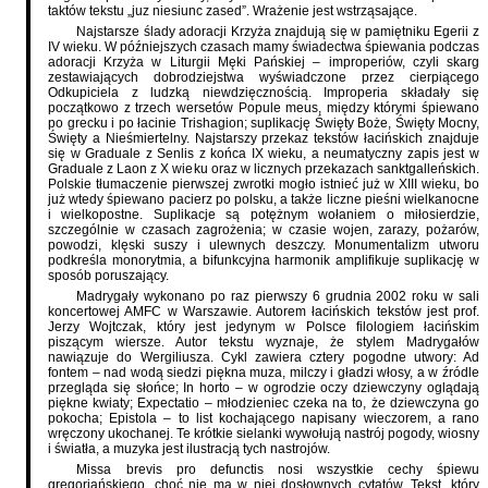
taktów tekstu „juz niesiunc zased”. Wrażenie jest wstrząsające.
Najstarsze ślady adoracji Krzyża znajdują się w pamiętniku Egerii z
IV wieku. W późniejszych czasach mamy świadectwa śpiewania podczas
adoracji Krzyża w Liturgii Męki Pańskiej – improperiów, czyli skarg
zestawiających dobrodziejstwa wyświadczone przez cierpiącego
Odkupiciela z ludzką niewdzięcznością. Improperia składały się
początkowo z trzech wersetów Popule meus, między którymi śpiewano
po grecku i po łacinie Trishagion; suplikację Święty Boże, Święty Mocny,
Święty a Nieśmiertelny. Najstarszy przekaz tekstów łacińskich znajduje
się w Graduale z Senlis z końca IX wieku, a neumatyczny zapis jest w
Graduale z Laon z X wieku oraz w licznych przekazach sanktgalleńskich.
Polskie tłumaczenie pierwszej zwrotki mogło istnieć już w XIII wieku, bo
już wtedy śpiewano pacierz po polsku, a także liczne pieśni wielkanocne
i wielkopostne. Suplikacje są potężnym wołaniem o miłosierdzie,
szczególnie w czasach zagrożenia; w czasie wojen, zarazy, pożarów,
powodzi, klęski suszy i ulewnych deszczy. Monumentalizm utworu
podkreśla monorytmia, a bifunkcyjna harmonik amplifikuje suplikację w
sposób poruszający.
Madrygały wykonano po raz pierwszy 6 grudnia 2002 roku w sali
koncertowej AMFC w Warszawie. Autorem łacińskich tekstów jest prof.
Jerzy Wojtczak, który jest jedynym w Polsce filologiem łacińskim
piszącym wiersze. Autor tekstu wyznaje, że stylem Madrygałów
nawiązuje do Wergiliusza. Cykl zawiera cztery pogodne utwory: Ad
fontem – nad wodą siedzi piękna muza, milczy i gładzi włosy, a w źródle
przegląda się słońce; In horto – w ogrodzie oczy dziewczyny oglądają
piękne kwiaty; Expectatio – młodzieniec czeka na to, że dziewczyna go
pokocha; Epistola – to list kochającego napisany wieczorem, a rano
wręczony ukochanej. Te krótkie sielanki wywołują nastrój pogody, wiosny
i światła, a muzyka jest ilustracją tych nastrojów.
Missa brevis pro defunctis nosi wszystkie cechy śpiewu
gregoriańskiego, choć nie ma w niej dosłownych cytatów. Tekst, który